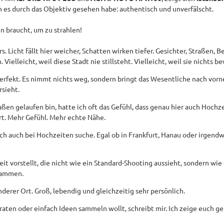
h es durch das Objektiv gesehen habe: authentisch und unverfälscht.
en braucht, um zu strahlen!
s. Licht fällt hier weicher, Schatten wirken tiefer. Gesichter, Straßen, 
. Vielleicht, weil diese Stadt nie stillsteht. Vielleicht, weil sie nichts 
erfekt. Es nimmt nichts weg, sondern bringt das Wesentliche nach vorn
rsieht.
aßen gelaufen bin, hatte ich oft das Gefühl, dass genau hier auch Hoch
t. Mehr Gefühl. Mehr echte Nähe.
ich auch bei Hochzeiten suche. Egal ob in Frankfurt, Hanau oder irgendw
it vorstellt, die nicht wie ein Standard-Shooting aussieht, sondern wi
usammen.
onderer Ort. Groß, lebendig und gleichzeitig sehr persönlich.
iraten oder einfach Ideen sammeln wollt, schreibt mir. Ich zeige euch g