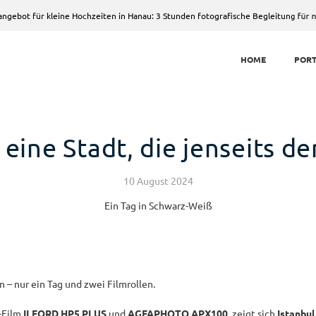
kleine Hochzeiten in Hanau: 3 Stunden fotografische Begleitung für nur 500 €
HOME
PORT
 eine Stadt, die jenseits de
10 August 2024
Ein Tag in Schwarz-Weiß
 – nur ein Tag und zwei Filmrollen.
-Film
ILFORD HP5 PLUS
und
AGFAPHOTO APX100
, zeigt sich
Istanbul