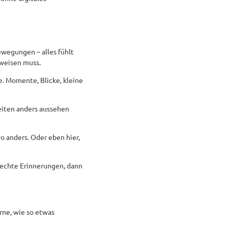
Bewegungen – alles fühlt
beweisen muss.
e. Momente, Blicke, kleine
zeiten anders aussehen
o anders. Oder eben hier,
e echte Erinnerungen, dann
erne, wie so etwas