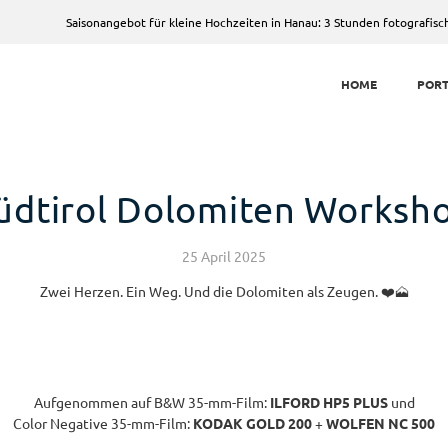
aisonangebot für kleine Hochzeiten in Hanau: 3 Stunden fotografische Begleitung
HOME
PORT
üdtirol Dolomiten Worksh
25 April 2025
Zwei Herzen. Ein Weg. Und die Dolomiten als Zeugen. ❤️🗻
Aufgenommen auf B&W 35-mm-Film:
ILFORD HP5 PLUS
und
Color Negative 35-mm-Film:
KODAK GOLD 200
+
WOLFEN NC 500