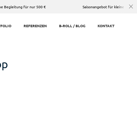
 für nur 500 €
Saisonangebot für kleine Hochzeiten in Hanau
FOLIO
REFERENZEN
B-ROLL / BLOG
KONTAKT
op